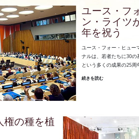
ユース・フ
ン・ライツが
年を祝う
ユース・フォー・ヒュー
ナルは、若者たちに30
という多くの成果の25周
続きを読む
人権の種を植