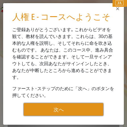
JA
×
人権 E - コースへようこそ
E コース
ご登録ありがとうございます｡ これからビデオを
観て、教材を読んでいきます。これらは、30の基
0.1
ビデオを観る
本的な人権を説明し、そしてそれらに命を吹き込
人権の物語
むものです。 あなたは、このコース中、進み具合
を確認することができます。そして一旦サインア
ウトしても、次回あなたがサインインしたとき、
あなたが中断したところから進めることができま
す。
ファースト･ステップのために「次へ」のボタンを
押してください。
Play
次へ
Video