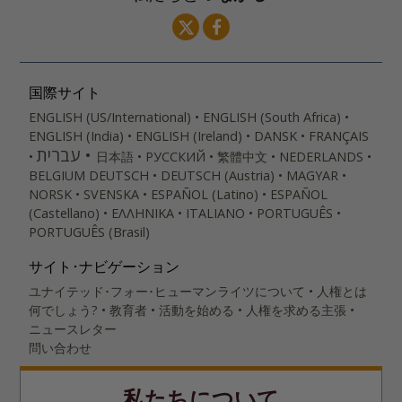
国際サイト
ENGLISH (US/International)
ENGLISH (South Africa)
ENGLISH (India)
ENGLISH (Ireland)
DANSK
FRANÇAIS
עברית
日本語
РУССКИЙ
繁體中文
NEDERLANDS
BELGIUM
DEUTSCH
DEUTSCH (Austria)
MAGYAR
NORSK
SVENSKA
ESPAÑOL (Latino)
ESPAÑOL
(Castellano)
ΕΛΛΗΝΙΚA
ITALIANO
PORTUGUÊS
PORTUGUÊS (Brasil)‎
サイト･ナビゲーション
ユナイテッド･フォー･ヒューマンライツについて
人権とは
何でしょう?
教育者
活動を始める
人権を求める主張
ニュースレター
問い合わせ
私たちについて