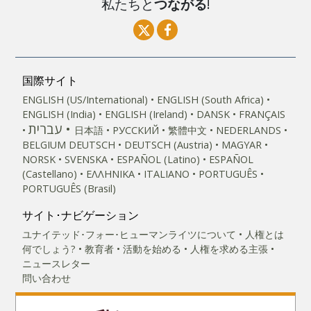
私たちと
つながる
!
国際サイト
ENGLISH (US/International)
ENGLISH (South Africa)
ENGLISH (India)
ENGLISH (Ireland)
DANSK
FRANÇAIS
עברית
日本語
РУССКИЙ
繁體中文
NEDERLANDS
BELGIUM
DEUTSCH
DEUTSCH (Austria)
MAGYAR
NORSK
SVENSKA
ESPAÑOL (Latino)
ESPAÑOL
(Castellano)
ΕΛΛΗΝΙΚA
ITALIANO
PORTUGUÊS
PORTUGUÊS (Brasil)‎
サイト･ナビゲーション
ユナイテッド･フォー･ヒューマンライツについて
人権とは
何でしょう?
教育者
活動を始める
人権を求める主張
ニュースレター
問い合わせ