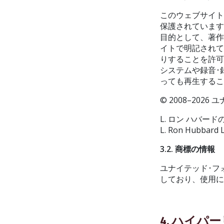
このウェブサイ
保護されています
目的として、著作
イトで明記され
りすることを許可
システムや録音･
っても再生する
© 2008–20
L. ロン ハバ
L. Ron Hubb
3.2. 商標の情報
ユナイテッド･フ
しており、使用
4. ハイパ