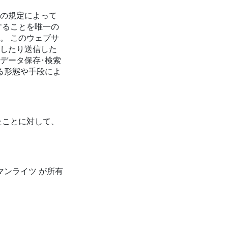
約の規定によって
することを唯一の
。 このウェブサ
ドしたり送信した
データ保存･検索
る形態や手段によ
たことに対して、
マンライツ が所有
る