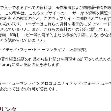
トで入手できるすべての資料は、著作権法および国際著作権条
。 この資料は、このウェブサイトのユーザーが本資料を閲覧
権所有者の権限のもと、このウェブサイトに掲載されています
ていない限り、ユーザーはこれらの資料を電子的にダウンロー
されていません。また、これらの資料のどの部分に関しても、
録画、印刷、コピー等の電子的または機械的手段によるいかな
ことを認められていません。
26 ユナイテッド･フォー･ヒューマンライツ。 不許複製。
ードの著作権登録済の作品から抜粋部分を再現する許可をいただい
ard Libraryに深い感謝の意を表します。
ォー･ヒューマンライツ のロゴは ユナイテッド･フォー･ヒュー
にあたってはその許可が必要です。
更新登録して、支援方法を確認してください
登録す
ーリンク