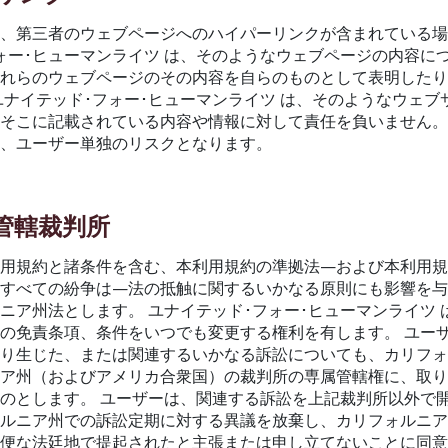
は、第三者のウェブページへのハイパーリンクが含まれている
ォー･ヒューマンライツ は、そのようなウェブページの内容に
いえ、
それらのウェブページのその内容を自らのものとして表明した
ユナイテッド･フォー･ヒューマンライツ は、そのようなウェブ
そこに記載されている内容や情報に対して責任を負いません。
は、ユーザー単独のリスクとなります。
、管轄裁判所
利用規約と諸条件を含む、本利用規約の準拠法—および本利用
るすべての紛争は—法の抵触に関するいかなる原則にも影響を
ニア州法とします。 ユナイテッド･フォー･ヒューマンライツ 
の免責条項、条件をいつでも変更する権利を有します。 ユー
より生じた、または関連するいかなる訴訟についても、カリフ
ニア州（およびアメリカ合衆国）の裁判所の専属管轄権に、取
のとします。 ユーザーは、関連する訴訟を上記裁判所以外で
ォルニア州での訴訟定期に対する異議を放棄し、カリフォルニ
不便な法廷地で提起されたと主張または申し立てないことに同