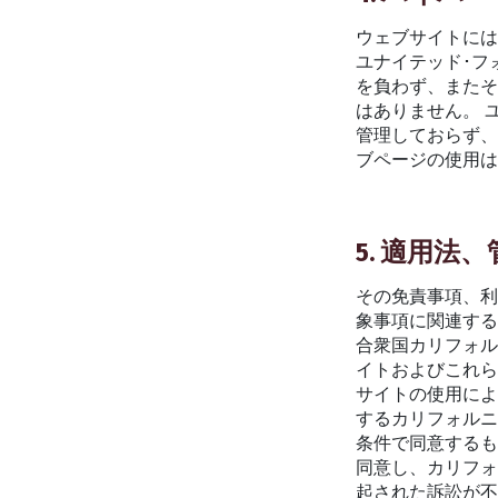
ウェブサイトに
ユナイテッド･フ
を負わず、また
はありません。 
管理しておらず、
ブページの使用
5. 適用法
その免責事項、
象事項に関連す
合衆国カリフォル
イトおよびこれら
サイトの使用に
するカリフォル
条件で同意するも
同意し、カリフ
起された訴訟が