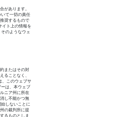
場合があります。
ついて一切の責任
いいです
り推奨するもので
サイト上の情報を
 そのようなウェ
規約またはその対
与えることなく、
は、このウェブサ
ザーは、本ウェブ
ォルニア州に所在
り消し不能かつ無
開始しないことに
ア州の裁判所に提
意するものとしま