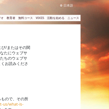
日本語
デオ
教育者
無料コース
VOICES
活動を始める
ニュース
よび/またはその関
あなたにウェブサ
私たちのウェブサ
よくお読みくださ
るもので、その所
t-us/what-is-