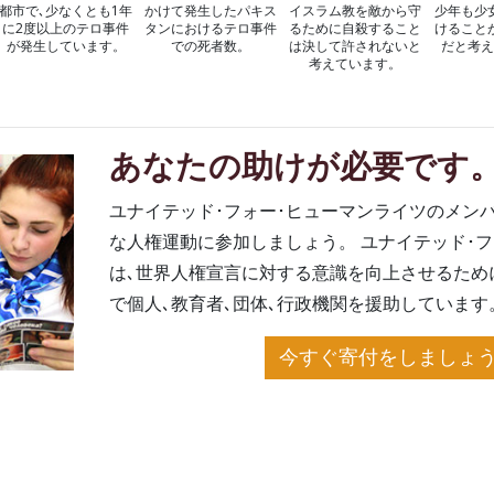
都市で､少なくとも1年
かけて
発生したパキス
イスラム教を敵から守
少年も少
に2度以上のテロ事件
タンにおける
テロ事件
るために自殺すること
けること
が発生しています。
での死者数。
は決して許されないと
だと考え
考えています。
あなたの助けが必要です
ユナイテッド･フォー･ヒューマンライツのメン
な人権運動に参加しましょう。 ユナイテッド･フ
は､世界人権宣言に対する意識を向上させるため
で個人､教育者､団体､行政機関を援助しています
今すぐ寄付をしましょう 