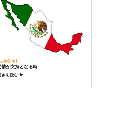
 世界各地 |
同情が支持となる時
続きを読む
▶