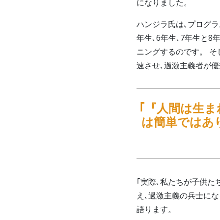
になりました。
ハンジラ氏は､プログラ
年生､6年生､7年生と
ニングするのです。 そ
速させ､過激主義者が
｢『人間は生
は簡単ではあ
｢実際､私たちが子供
え､過激主義の兵士に
語ります。