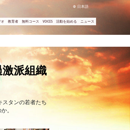
日本語
デオ
教育者
無料コース
VOICES
活動を始める
ニュース
過激派組織
キスタンの若者たち
のか。