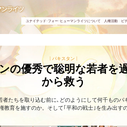
ユナイテッド･フォー･ヒューマンライツについて
人権活動
ビ
|
パキスタン
|
ンの優秀で聡明な若者を
から救う
若者たちを取り込む前に､どのようにして何千ものパ
権教育を施すのか。そして｢平和の戦士｣を生み出す