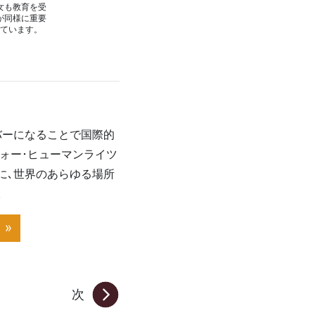
女も教育を受
が同様に重要
ています。
。
バーになることで国際的
ォー･ヒューマンライツ
に､世界のあらゆる場所
。
»
次