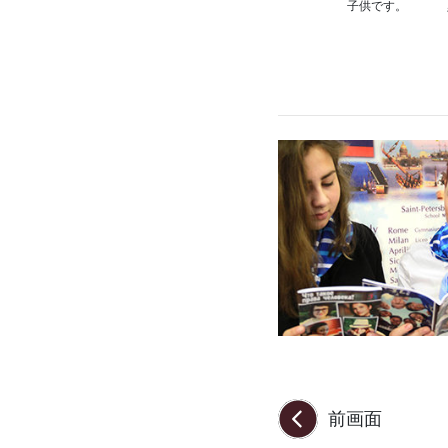
子供です。
前画面