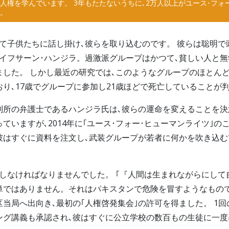
人権を学んでいます。 3年もたたないうちに､2万人以上がユース･フォ
。
来て子供たちに話し掛け､彼らを取り込むのです。 彼らは聡明で
はイフサーン･ハンジラ。過激派グループはかつて､貧しい人と
ました。 しかし最近の研究では､このようなグループのほとん
り､17歳でグループに参加し21歳ほどで死亡していることが
判所の弁護士であるハンジラ氏は､彼らの運命を変えることを決
ていますが､2014年に｢ユース･フォー･ヒューマンライツ｣の
彼はすぐに資料を注文し､武装グループが若者に何かを吹き込む
。
動しなければなりませんでした。 ｢『人間は生まれながらにして
単ではありません。それはパキスタンで危険を冒すようなもので
当局へ出向き､最初の｢人権啓発集会｣の許可を得ました。 1
ング講義も承認され､彼はすぐに公立学校の数百もの生徒に一度