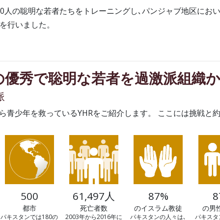
,000人の聡明な若者たちをトレーニングし､パンジャブ地区にお
育を行いました。
の優秀で聡明な若者を過激派組織
派
ら青少年を救っているYHRをご紹介します。 ここには挑戦と
500
61,497人
87%
8
都市
死亡者数
のイスラム教徒
の男
パキスタンでは180の
2003年から2016年に
パキスタンの人々は､
パキスタ