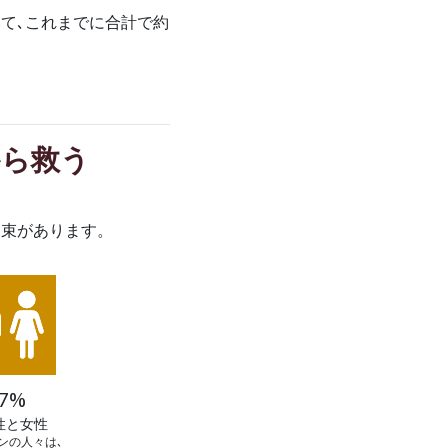
いて､これまでに合計で約
から救う
約束があります。
7%
性と女性
ンの人々は､