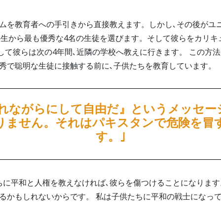
ムを教育者への手引きから直接教えます。しかし､その後がユニ
8年生から最も優秀な4名の生徒を選びます。そして彼らをカリ
して彼らは次の4年間､近隣の学校へ教えに行きます。 この方
優秀で聡明な生徒に接触する前に､子供たちを教育しています。
まれながらにして自由だ』というメッセー
りません。それはパキスタンで危険を冒
す。｣
たちに平和と人権を教えなければ､彼らを傷つけることになりま
なるかもしれないからです。 私は子供たちに平和の戦士になって