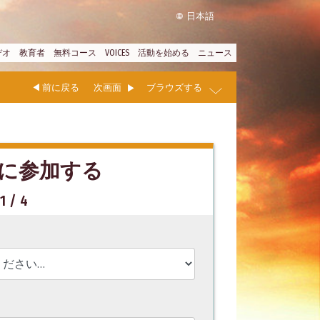
日本語
デオ
教育者
無料コース
VOICES
活動を始める
ニュース
前に戻る
次画面
ブラウズする
に参加する
/ 4