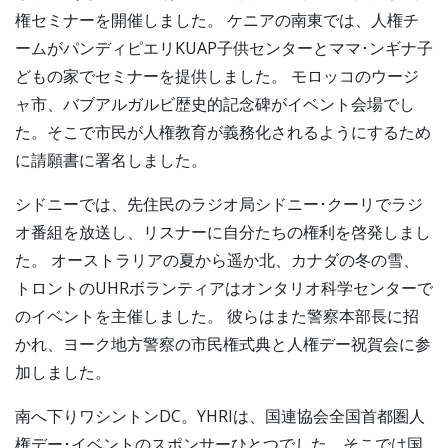
権セミナーを開催しました。 ケニアの南東では、人権チ
ームがパンディピエリKUAP子供センターとママ･ンギナ子
どもの家でセミナーを提供しました。 モロッコのウージ
ャ市、バブアルガルビ歴史的記念碑がイベント会場でし
た。そこで市民が人権教育が義務化されるようにするため
に請願書に署名しました。
シドニーでは、先住民のラジオ局シドニー･クーリでラジ
オ番組を放送し、リスナーに自分たちの権利を啓発しまし
た。 オーストラリアの夏から遥か北、カナダの冬の雪、
トロントのUHRボランティアはオンタリオ科学センターで
のイベントを主催しました。 彼らはまた警察本部長に招
かれ、ヨーク地方警察の市民権式典と人権デー祝賀会に参
加しました。
南へ下りワシントンDC。YHRIは、国連協会全国首都圏人
権デー･イベントのスポンサーひとつでした。そこでは国