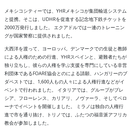
メキシコシティーでは、YHRメキシコが集団輸送システム
と提携。そこは、UDHRを促進する記念地下鉄チケットを
2000万発行しました。 エクアドルでは一連のトレーニン
グが国家警察に提供されました。
大西洋を渡って、ヨーロッパ。デンマークでの生徒と教師
による人権のための行進、YHRスペインと、避難者たちが
独り立ちし、彼らの人権を学ぶ支援を専門にしている非営
利団体であるFOARE協会とのによる請願、ハンガリーのブ
ダペストでは、1,600人もの人々による人権行進などがイ
ベントで行われました。 イタリアでは、グループがブレ
シア、フローレンス、カリアリ、ノヴァーラ、そしてベロ
ーナでイベントを開催しました。 ミラノは独自の人権行
進で市を通り抜け、トリノでは、ふたつの福音派アフリカ
教会が参加しました。