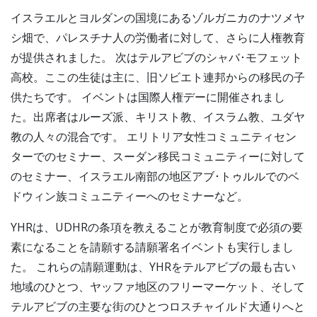
イスラエルとヨルダンの国境にあるゾルガニカのナツメヤ
シ畑で、パレスチナ人の労働者に対して、さらに人権教育
が提供されました。 次はテルアビブのシャバ･モフェット
高校。ここの生徒は主に、旧ソビエト連邦からの移民の子
供たちです。 イベントは国際人権デーに開催されまし
た。出席者はルーズ派、キリスト教、イスラム教、ユダヤ
教の人々の混合です。 エリトリア女性コミュニティセン
ターでのセミナー、スーダン移民コミュニティーに対して
のセミナー、イスラエル南部の地区アブ･トゥルルでのベ
ドウィン族コミュニティーへのセミナーなど。
YHRは、UDHRの条項を教えることが教育制度で必須の要
素になることを請願する請願署名イベントも実行しまし
た。 これらの請願運動は、YHRをテルアビブの最も古い
地域のひとつ、ヤッファ地区のフリーマーケット、そして
テルアビブの主要な街のひとつロスチャイルド大通りへと