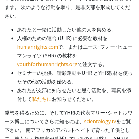
ます。 次のような行動を取り、是非支部を形成してくだ
さい。
あなたと一緒に活動したい他の人を集める。
人権のための連合 (UHR) に必要な教材を
humanrights.com
で、またはユース･フォー･ヒュー
マンライツ (YHR) の教材を
youthforhumanrights.org
で注文する。
セミナーの提供、請願運動やUHR とYHR教材を使っ
たその他の活動を始める。
あなたが支部に知らせたいと思う活動を、写真を添
付して
私たちに
お知らせください。
発想を得るために、そしてYHRIの代表マリー･シャトルワ
ース博士についてさらに知るには、
scientology.tv
をご覧
下さい。 南アフリカのアパルトヘイトで育った子供とし
て、彼女は人権侵害が蔓延しているのを目撃し、YHRIを