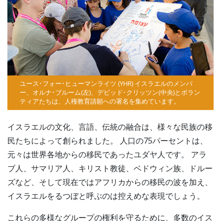
ユース･フォー･ヒューマンライツ (YHR) イスラエルのメンバ
ー、オルナ･ブルーム(左)、デビッド･クリッツン(中央)とボラン
ティアたちは、人権教育請願への署名を集めています。
イスラエルの文化、言語、伝統の融合は、様々な民族の移
民たちによって創られました。 人口の75パーセントは、
元々は世界各地からの移民であったユダヤ人です。 アラ
ブ人、サマリア人、キリスト教徒、ベドウィン族、ドルー
ズなど、そして現在ではアフリカからの移民の波を加え、
イスラエルをるつぼと呼ぶのは控えめな表現でしょう。
これらの多様なグループの権利を守るために、多数のイス