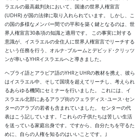
ラエルの最高裁判決において、国連の世界人権宣言
(UDHR) が国の法律に取り入れられています。 しかし、こ
の国の多様なメンバー間での平和を築く鍵となるのは、世
界人権宣言30条項の知識と適用です。 この事実に対する
意識が、イスラエルの全住人に世界人権宣言でリーチする
という任務を行う、オルナ･ブルームとデビッド･クリッツ
ンが率いるYHRイスラエルへと導きました。
ヘブライ語とアラビア語のYHRとUHRの教材を携え、彼ら
はイスラエル中、そして国境を超えてリーチし、考えられ
るあらゆる機関にセミナーを行いました。 これには、イ
スラエル北部にあるアラブ街のフェラディス･ユース･セン
ターのアラブの若者も含まれていました。 センターの代
表はこう記しています。｢これらの子供たちは苦しい生活
を送っている家庭出身です。ですから、自分たちを守るた
めに、自らの人権を知るのはいいことです。｣