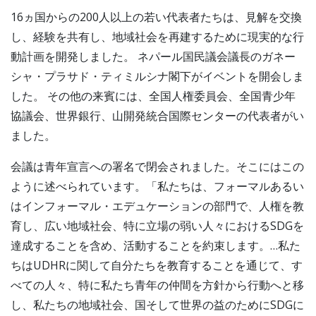
16ヵ国からの200人以上の若い代表者たちは、見解を交換
し、経験を共有し、地域社会を再建するために現実的な行
動計画を開発しました。 ネパール国民議会議長のガネー
シャ・プラサド・ティミルシナ閣下がイベントを開会しま
した。 その他の来賓には、全国人権委員会、全国青少年
協議会、世界銀行、山開発統合国際センターの代表者がい
ました。
会議は青年宣言への署名で閉会されました。そこにはこの
ように述べられています。「私たちは、フォーマルあるい
はインフォーマル・エデュケーションの部門で、人権を教
育し、広い地域社会、特に立場の弱い人々におけるSDGを
達成することを含め、活動することを約束します。…私た
ちはUDHRに関して自分たちを教育することを通じて、す
べての人々、特に私たち青年の仲間を方針から行動へと移
し、私たちの地域社会、国そして世界の益のためにSDGに