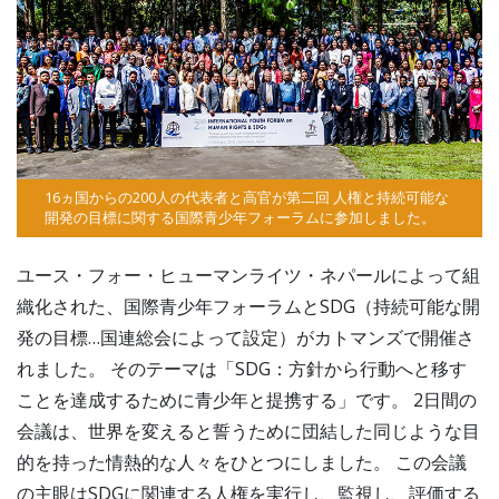
16ヵ国からの200人の代表者と高官が第二回 人権と持続可能な
開発の目標に関する国際青少年フォーラムに参加しました。
ユース・フォー・ヒューマンライツ・ネパールによって組
織化された、国際青少年フォーラムとSDG（持続可能な開
発の目標…国連総会によって設定）がカトマンズで開催さ
れました。 そのテーマは「SDG：方針から行動へと移す
ことを達成するために青少年と提携する」です。 2日間の
会議は、世界を変えると誓うために団結した同じような目
的を持った情熱的な人々をひとつにしました。 この会議
の主眼はSDGに関連する人権を実行し、監視し、評価する