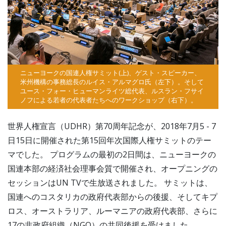
ニューヨークの国連人権サミット(上)、ゲスト・スピーカー、
米州機構の事務総長のルイス・アルマグロ氏（左下）。そして
ユース・フォー・ヒューマンライツ総代表、ルスラン・フサイ
ノフによる若者の代表者たちへのワークショップ（右下）。
世界人権宣言（UDHR）第70周年記念が、2018年7月5 - 7
日15日に開催された第15回年次国際人権サミットのテー
マでした。 プログラムの最初の2日間は、ニューヨークの
国連本部の経済社会理事会質で開催され、オープニングの
セッションはUN TVで生放送されました。 サミットは、
国連へのコスタリカの政府代表部からの後援、そしてキプ
ロス、オーストラリア、ルーマニアの政府代表部、さらに
17の非政府組織（NGO）の共同後援を受けました。