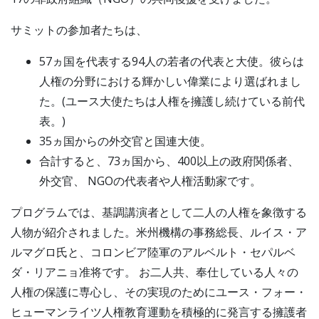
サミットの参加者たちは、
57ヵ国を代表する94人の若者の代表と大使。彼らは
人権の分野における輝かしい偉業により選ばれまし
た。(ユース大使たちは人権を擁護し続けている前代
表。)
35ヵ国からの外交官と国連大使。
合計すると、73ヵ国から、400以上の政府関係者、
外交官、 NGOの代表者や人権活動家です。
プログラムでは、基調講演者として二人の人権を象徴する
人物が紹介されました。
米州機構の事務総長、ルイス・ア
ルマグロ氏と、コロンビア陸軍のアルベルト・セパルベ
ダ・リアニョ准将です。 お二人共、奉仕している人々の
人権の保護に専心し、その実現のためにユース・フォー・
ヒューマンライツ人権教育運動を積極的に発言する擁護者