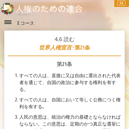
JA
E コース
4.6
読む
世界人権宣言
･第21条
第21条
すべての人は、直接に又は自由に選出された代表
者を通じて、自国の政治に参与する権利を有す
る。
すべての人は、自国において等しく公務につく権
利を有する｡
人民の意思は、統治の権力の基礎とならなければ
ならない。この意思は、定期のかつ真正な選挙に