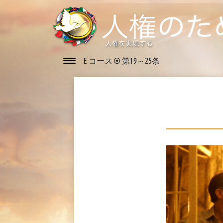
E コース
第19～25条