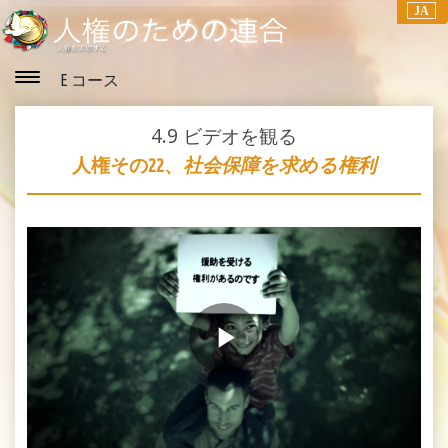
JA
E コース
4.9
ビデオを観る
人権その22、
社会保障を求める権利
Play
Video