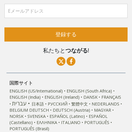
登録する
私たちと
つながる
!
国際サイト
ENGLISH (US/International)
ENGLISH (South Africa)
ENGLISH (India)
ENGLISH (Ireland)
DANSK
FRANÇAIS
עברית
日本語
РУССКИЙ
繁體中文
NEDERLANDS
BELGIUM
DEUTSCH
DEUTSCH (Austria)
MAGYAR
NORSK
SVENSKA
ESPAÑOL (Latino)
ESPAÑOL
(Castellano)
ΕΛΛΗΝΙΚA
ITALIANO
PORTUGUÊS
PORTUGUÊS (Brasil)‎