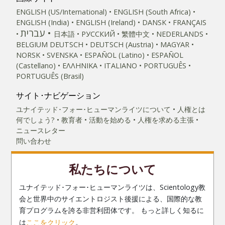
ENGLISH (US/International)
ENGLISH (South Africa)
ENGLISH (India)
ENGLISH (Ireland)
DANSK
FRANÇAIS
עברית
日本語
РУССКИЙ
繁體中文
NEDERLANDS
BELGIUM
DEUTSCH
DEUTSCH (Austria)
MAGYAR
NORSK
SVENSKA
ESPAÑOL (Latino)
ESPAÑOL
(Castellano)
ΕΛΛΗΝΙΚA
ITALIANO
PORTUGUÊS
PORTUGUÊS (Brasil)‎
サイト･ナビゲーション
ユナイテッド･フォー･ヒューマンライツについて
人権とは
何でしょう?
教育者
活動を始める
人権を求める主張
ニュースレター
問い合わせ
私たちについて
ユナイテッド･フォー･ヒューマンライツは、Scientology教
会と世界中のサイエントロジスト後援による、国際的な教
育プログラムを誇る非営利団体です。 もっと詳しく知るに
は
ここをクリック
。