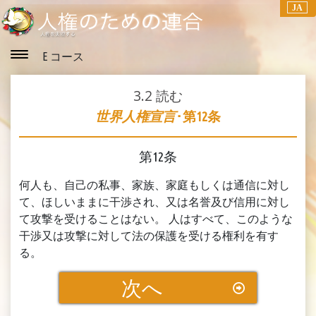
JA
E コース
3.2
読む
世界人権宣言
･第12条
第12条
何人も、自己の私事、家族、家庭もしくは通信に対し
て、ほしいままに干渉され、又は名誉及び信用に対し
て攻撃を受けることはない。 人はすべて、このような
干渉又は攻撃に対して法の保護を受ける権利を有す
る。
次へ