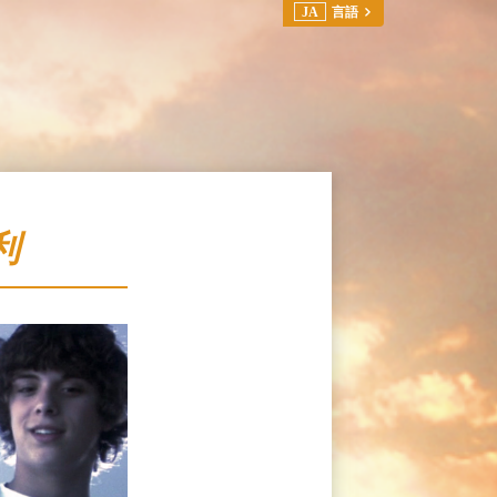
JA
言語
利