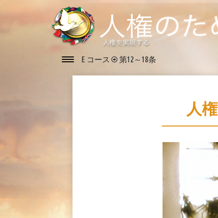
E コース
第12～18条
人権