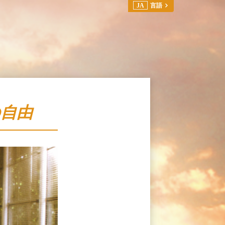
JA
言語
の自由