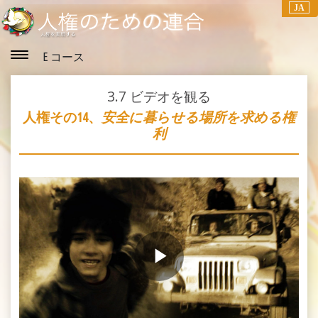
JA
E コース
3.7
ビデオを観る
人権その14、
安全に暮らせる場所を求める権
利
Play