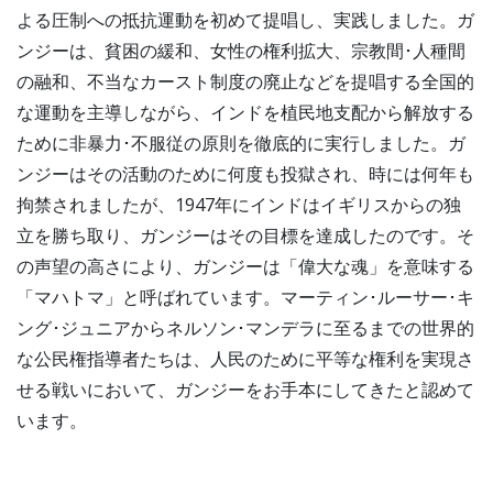
よる圧制への抵抗運動を初めて提唱し、実践しました。
ガ
ンジーは、貧困の緩和、女性の権利拡大、宗教間･人種間
の融和、不当なカースト制度の廃止などを提唱する全国的
な運動を主導しながら、インドを植民地支配から解放する
ために非暴力･不服従の原則を徹底的に実行しました。ガ
ンジーはその活動のために何度も投獄され、時には何年も
拘禁されましたが、1947年にインドはイギリスからの独
立を勝ち取り、ガンジーはその目標を達成したのです。そ
の声望の高さにより、ガンジーは「偉大な魂」を意味する
「マハトマ」と呼ばれています。マーティン･ルーサー･キ
ング･ジュニアからネルソン･マンデラに至るまでの世界的
な公民権指導者たちは、人民のために平等な権利を実現さ
せる戦いにおいて、ガンジーをお手本にしてきたと認めて
います。