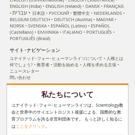
ENGLISH (India)
ENGLISH (Ireland)
DANSK
FRANÇAIS
עברית
日本語
РУССКИЙ
繁體中文
NEDERLANDS
BELGIUM
DEUTSCH
DEUTSCH (Austria)
MAGYAR
NORSK
SVENSKA
ESPAÑOL (Latino)
ESPAÑOL
(Castellano)
ΕΛΛΗΝΙΚA
ITALIANO
PORTUGUÊS
PORTUGUÊS (Brasil)‎
サイト･ナビゲーション
ユナイテッド･フォー･ヒューマンライツについて
人権とは
何でしょう?
教育者
活動を始める
人権を求める主張
ニュースレター
問い合わせ
私たちについて
ユナイテッド･フォー･ヒューマンライツは、Scientology教
会と世界中のサイエントロジスト後援による、国際的な教
育プログラムを誇る非営利団体です。 もっと詳しく知るに
は
ここをクリック
。