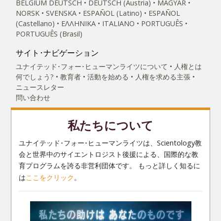
BELGIUM
DEUTSCH
DEUTSCH (Austria)
MAGYAR
NORSK
SVENSKA
ESPAÑOL (Latino)
ESPAÑOL
(Castellano)
ΕΛΛΗΝΙΚA
ITALIANO
PORTUGUÊS
PORTUGUÊS (Brasil)‎
サイト･ナビゲーション
ユナイテッド･フォー･ヒューマンライツについて
人権とは
何でしょう?
教育者
活動を始める
人権を求める主張
ニュースレター
問い合わせ
私たちについて
ユナイテッド･フォー･ヒューマンライツは、Scientology教
会と世界中のサイエントロジスト後援による、国際的な教
育プログラムを誇る非営利団体です。 もっと詳しく知るに
は
ここをクリック
。