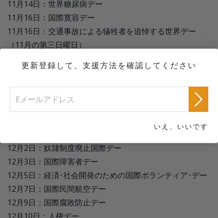
11月14日：世界糖尿病デー
11月16日：国際寛容デー
11月16日：交通事故による犠牲者を追悼する世界デー
（11月の第三日曜日）
11月20日：アフリカ工業化の日
更新登録して、支援方法を確認してください
11月20日：世界の子どもの日
11月21日：世界テレビ･デー
11月25日：女性に対する暴力撤廃の国際デー
11月29日：パレスチナ人民連帯国際デー
いえ、いいです
12月
12月2日：奴隷制度廃止国際デー
12月3日：国際障害者デー
12月5日：経済･社会開発のための国際ボランティア･デー
12月7日：国際民間航空デー
12月9日：国際腐敗防止デー
12月10日：人権デー