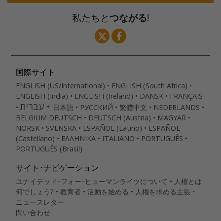
私たちと
つながる
!
国際サイト
ENGLISH (US/International)
ENGLISH (South Africa)
ENGLISH (India)
ENGLISH (Ireland)
DANSK
FRANÇAIS
עברית
日本語
РУССКИЙ
繁體中文
NEDERLANDS
BELGIUM
DEUTSCH
DEUTSCH (Austria)
MAGYAR
NORSK
SVENSKA
ESPAÑOL (Latino)
ESPAÑOL
(Castellano)
ΕΛΛΗΝΙΚA
ITALIANO
PORTUGUÊS
PORTUGUÊS (Brasil)‎
サイト･ナビゲーション
ユナイテッド･フォー･ヒューマンライツについて
人権とは
何でしょう?
教育者
活動を始める
人権を求める主張
ニュースレター
問い合わせ